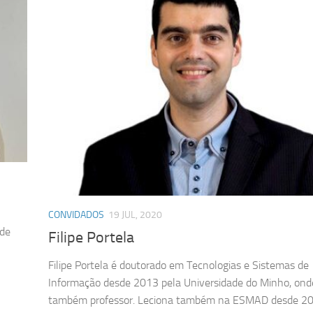
CONVIDADOS
19 JUL, 2020
nde
Filipe Portela
Filipe Portela é doutorado em Tecnologias e Sistemas de
Informação desde 2013 pela Universidade do Minho, ond
também professor. Leciona também na ESMAD desde 20