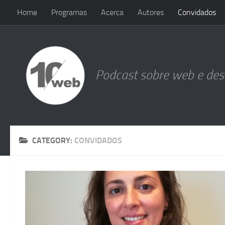
Home
Programas
Acerca
Autores
Convidados
Skip to content
Podcast sobre web e de
CATEGORY:
CONVIDADOS