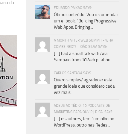
aria da
EDUARDO PAIXÃO SAYS:
Ótimo conteúdo! Vou recomendar
um e-book: "Building Progressive
Web Apps: Bringing...
A MONTH AFTER WEB SUMMIT - WHAT
COMES NEXT? - JOÃO SILVA SAYS:
[…] had a small talk with Ana
Sampaio from 10Web.pt about...
CARLOS SANTANA SAYS:
Quero simples/ agradecer esta
grande ideia que considero cada
vez mais...
ADEUS AO TÉDIO: 10 PODCASTS DE
MARKETING PARA OUVIR | DIGAÍ SAYS:
[…] os autores, tem “um olho no
WordPress, outro nas Redes...