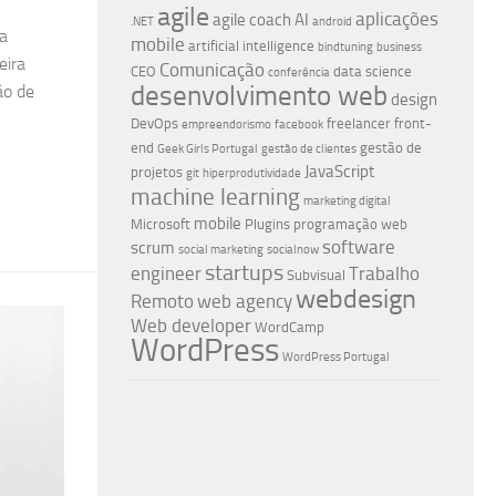
agile
aplicações
agile coach
AI
.NET
android
a
mobile
artificial intelligence
bindtuning
business
eira
Comunicação
CEO
data science
conferência
desenvolvimento web
ão de
design
DevOps
freelancer
front-
empreendorismo
facebook
end
gestão de
Geek Girls Portugal
gestão de clientes
JavaScript
projetos
git
hiperprodutividade
machine learning
marketing digital
mobile
Microsoft
Plugins
programação web
software
scrum
social marketing
socialnow
startups
engineer
Trabalho
Subvisual
webdesign
Remoto
web agency
Web developer
WordCamp
WordPress
WordPress Portugal