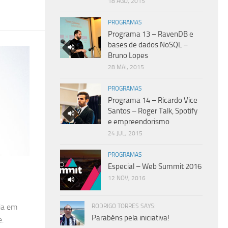
18 AGO, 2015
PROGRAMAS
Programa 13 – RavenDB e
bases de dados NoSQL –
Bruno Lopes
28 MAI, 2015
PROGRAMAS
Programa 14 – Ricardo Vice
Santos – Roger Talk, Spotify
e empreendorismo
24 JUL, 2015
PROGRAMAS
Especial – Web Summit 2016
12 NOV, 2016
ia em
RODRIGO TORRES SAYS:
Parabéns pela iniciativa!
e.