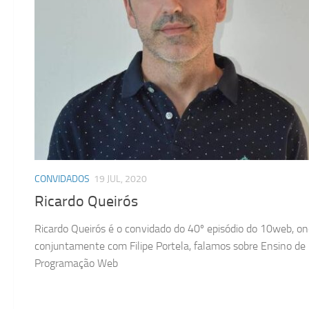
CONVIDADOS
19 JUL, 2020
Ricardo Queirós
Ricardo Queirós é o convidado do 40º episódio do 10web, o
conjuntamente com Filipe Portela, falamos sobre Ensino de
Programação Web