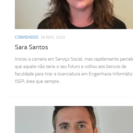
CONVIDADOS
28 NOV, 2020
Sara Santos
Iniciou a carreira em Serviço Social, mas rapidamente perce
que aquele não seria o seu futuro e voltou aos bancos da
faculdade para tirar a licenciatura em Engenharia Informáti
ISEP, área que sempre...