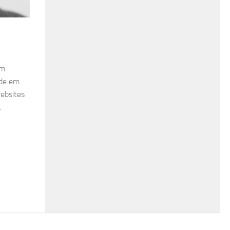
em
ade em
ebsites
.