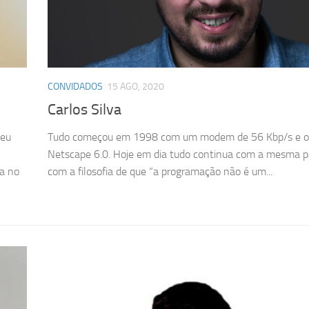
CONVIDADOS
15 AGO, 2020
Carlos Silva
beu
Tudo começou em 1998 com um modem de 56 Kbp/s e o
Netscape 6.0. Hoje em dia tudo continua com a mesma p
ca no
com a filosofia de que “a programação não é um...