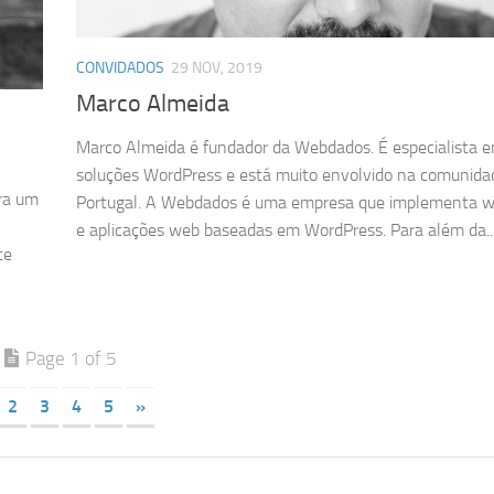
CONVIDADOS
29 NOV, 2019
Marco Almeida
Marco Almeida é fundador da Webdados. É especialista 
soluções WordPress e está muito envolvido na comunid
era um
Portugal. A Webdados é uma empresa que implementa w
e aplicações web baseadas em WordPress. Para além da..
te
Page 1 of 5
2
3
4
5
»