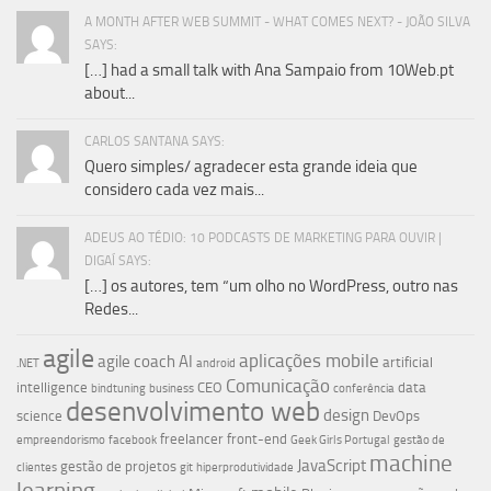
A MONTH AFTER WEB SUMMIT - WHAT COMES NEXT? - JOÃO SILVA
SAYS:
[…] had a small talk with Ana Sampaio from 10Web.pt
about...
CARLOS SANTANA SAYS:
Quero simples/ agradecer esta grande ideia que
considero cada vez mais...
ADEUS AO TÉDIO: 10 PODCASTS DE MARKETING PARA OUVIR |
DIGAÍ SAYS:
[…] os autores, tem “um olho no WordPress, outro nas
Redes...
agile
aplicações mobile
agile coach
AI
artificial
.NET
android
Comunicação
intelligence
CEO
data
bindtuning
business
conferência
desenvolvimento web
design
science
DevOps
freelancer
front-end
empreendorismo
facebook
Geek Girls Portugal
gestão de
machine
JavaScript
gestão de projetos
clientes
git
hiperprodutividade
learning