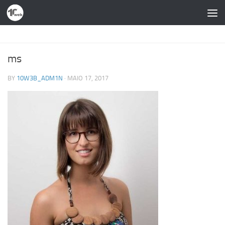
Skip to content
ms
BY
10W3B_ADM1N
·
MAIO 17, 2017