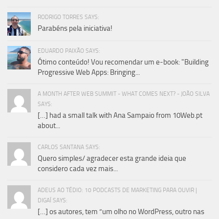
RODRIGO TORRES SAYS:
Parabéns pela iniciativa!
EDUARDO PAIXÃO SAYS:
Ótimo conteúdo! Vou recomendar um e-book: "Building
Progressive Web Apps: Bringing...
A MONTH AFTER WEB SUMMIT - WHAT COMES NEXT? - JOÃO SILVA
SAYS:
[…] had a small talk with Ana Sampaio from 10Web.pt
about...
CARLOS SANTANA SAYS:
Quero simples/ agradecer esta grande ideia que
considero cada vez mais...
ADEUS AO TÉDIO: 10 PODCASTS DE MARKETING PARA OUVIR |
DIGAÍ SAYS:
[…] os autores, tem “um olho no WordPress, outro nas