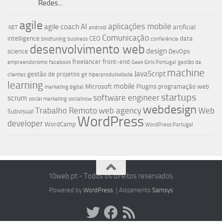
Redes...
agile
aplicações mobile
agile coach
AI
artificial
.NET
android
Comunicação
intelligence
CEO
data
bindtuning
business
conferência
desenvolvimento web
design
science
DevOps
freelancer
front-end
empreendorismo
facebook
Geek Girls Portugal
gestão de
machine
JavaScript
gestão de projetos
clientes
git
hiperprodutividade
learning
mobile
Microsoft
Plugins
programação web
marketing digital
startups
software engineer
scrum
social marketing
socialnow
webdesign
Trabalho Remoto
web agency
Web
Subvisual
WordPress
developer
WordCamp
WordPress Portugal
10web.pt - Todos os direitos reservados.
Powered by
WordPress
. | Alojamento
Samsys