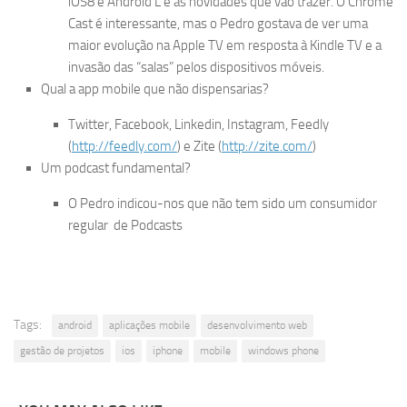
iOS8 e Android L e as novidades que vão trazer. O Chrome
Cast é interessante, mas o Pedro gostava de ver uma
maior evolução na Apple TV em resposta à Kindle TV e a
invasão das “salas” pelos dispositivos móveis.
Qual a app mobile que não dispensarias?
Twitter, Facebook, Linkedin, Instagram, Feedly
(
http://feedly.com/
) e Zite (
http://zite.com/
)
Um podcast fundamental?
O Pedro indicou-nos que não tem sido um consumidor
regular de Podcasts
Tags:
android
aplicações mobile
desenvolvimento web
gestão de projetos
ios
iphone
mobile
windows phone