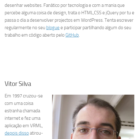
desenhar websites. Fanático por tecnologia e com a mania que
percebe alguma coisa de design, trata o HTML,CSS e jQuery por tu e
passa o dia a desenvolver projectos em WordPress. Tenta escrever
regularmente no seu
blogue
e participar partilhando algum do seu
trabalho em código aberto pelo
GitHub
.
&bnsp
&bnsp
&bnsp
Vitor Silva
Em 1997 cruzou-se
com uma coisa
estranha chamada
internet e fez uma
aplicação em VRML,
depois disso
atirou-