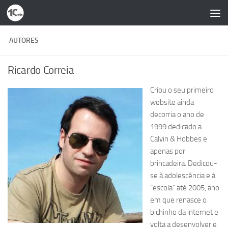
Skip to content
AUTORES
Ricardo Correia
Criou o seu primeiro
website ainda
decorria o ano de
1999 dedicado a
Calvin & Hobbes e
apenas por
brincadeira. Dedicou-
se à adolescência e à
“escola” até 2005, ano
em que renasce o
bichinho da internet e
volta a desenvolver e