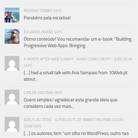
RODRIGO TORRES SAYS:
Parabéns pela iniciativa!
EDUARDO PAIXÃO SAYS:
Ótimo conteúdo! Vou recomendar um e-book: "Building
Progressive Web Apps: Bringing...
A MONTH AFTER WEB SUMMIT - WHAT COMES NEXT? - JOÃO SILVA
SAYS:
[…] had a small talk with Ana Sampaio from 10Web.pt
about...
CARLOS SANTANA SAYS:
Quero simples/ agradecer esta grande ideia que
considero cada vez mais...
ADEUS AO TÉDIO: 10 PODCASTS DE MARKETING PARA OUVIR |
DIGAÍ SAYS:
[…] os autores, tem “um olho no WordPress, outro nas