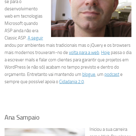
se para o
desenvolvimento
web em tecnologias
Microsoft quando
ASP ainda não era
Classic ASP.
A seguir
andou por ambientes mais tradicionais mas o jQuery e os browsers
mais modernos trouxeram-no de
volta para a web
.
Hoje
passa o dia
a escrever mails e falar com clientes para garantir que projetos em
WordPress (e não só) acabam no tempo previsto e dentro do
orçamento. Entretanto vai mantendo um
blogue
, um
podcast
e
sempre que possível apoia o
Cidadania
2.0
.
&bnsp
&bnsp
Ana Sampaio
Iniciou a sua carreira