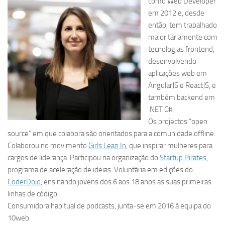
como Web Developer
em 2012 e, desde
então, tem trabalhado
maioritariamente com
tecnologias frontend,
desenvolvendo
aplicações web em
AngularJS e ReactJS, e
também backend em
.NET C#.
Os projectos “open
source” em que colabora são orientados para a comunidade offline.
Colaborou no movimento
Girls Lean In
, que inspirar mulheres para
cargos de liderança. Participou na organização do
Startup Pirates
,
programa de aceleração de ideias. Voluntária em edições do
CoderDojo
, ensinando jovens dos 6 aos 18 anos as suas primeiras
linhas de código.
Consumidora habitual de podcasts, junta-se em 2016 à equipa do
10web.