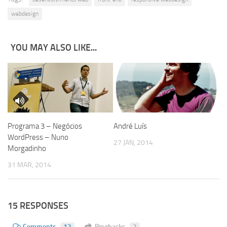
webdesign
YOU MAY ALSO LIKE...
Programa 3 – Negócios
André Luís
WordPress – Nuno
27 JAN, 2014
Morgadinho
31 MAR, 2014
15 RESPONSES
Comments
12
Pingbacks
2