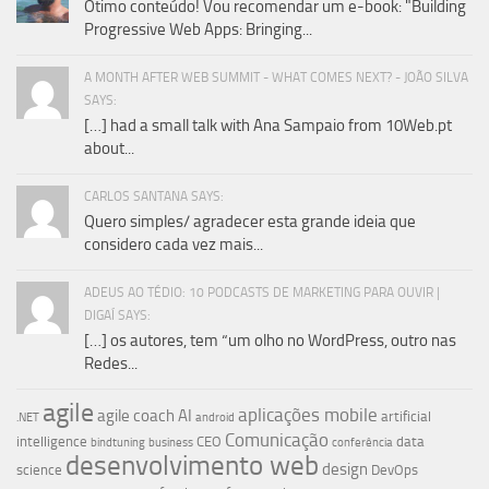
Ótimo conteúdo! Vou recomendar um e-book: "Building
Progressive Web Apps: Bringing...
A MONTH AFTER WEB SUMMIT - WHAT COMES NEXT? - JOÃO SILVA
SAYS:
[…] had a small talk with Ana Sampaio from 10Web.pt
about...
CARLOS SANTANA SAYS:
Quero simples/ agradecer esta grande ideia que
considero cada vez mais...
ADEUS AO TÉDIO: 10 PODCASTS DE MARKETING PARA OUVIR |
DIGAÍ SAYS:
[…] os autores, tem “um olho no WordPress, outro nas
Redes...
agile
aplicações mobile
agile coach
AI
artificial
.NET
android
Comunicação
intelligence
CEO
data
bindtuning
business
conferência
desenvolvimento web
design
science
DevOps