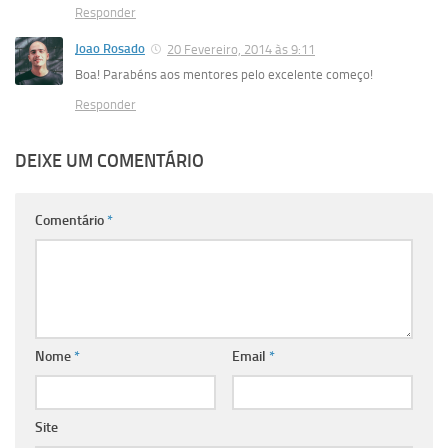
Responder
Joao Rosado
20 Fevereiro, 2014 às 9:11
Boa! Parabéns aos mentores pelo excelente começo!
Responder
DEIXE UM COMENTÁRIO
Comentário
*
Nome
*
Email
*
Site