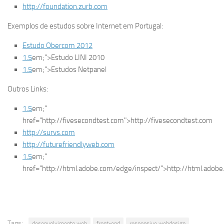
http://foundation.zurb.com
Exemplos de estudos sobre Internet em Portugal:
Estudo Obercom 2012
1.5
em;">Estudo LINI 2010
1.5
em;">Estudos Netpanel
Outros Links:
1.5
em;"
href="http://fivesecondtest.com">http://fivesecondtest.com
http://survs.com
http://futurefriendlyweb.com
1.5
em;"
href="http://html.adobe.com/edge/inspect/">http://html.adob
Tags:
desenvolvimento web
front-end
responsive webdesign