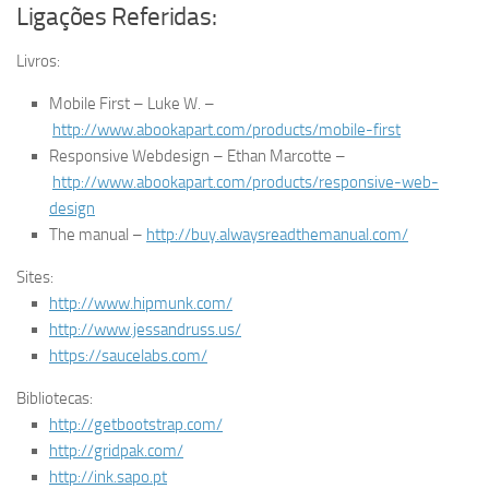
Ligações Referidas:
Livros:
Mobile First – Luke W. –
http://www.abookapart.com/products/mobile-first
Responsive Webdesign – Ethan Marcotte –
http://www.abookapart.com/products/responsive-web-
design
The manual –
http://buy.alwaysreadthemanual.com/
Sites:
http://www.hipmunk.com/
http://www.jessandruss.us/
https://saucelabs.com/
Bibliotecas:
http://getbootstrap.com/
http://gridpak.com/
http://ink.sapo.pt