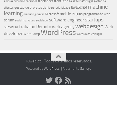
freelancer
front-end
empreendorismo
facebook
Geek Girls Portugal
gestão de
machine
JavaScript
gestão de projetos
clientes
git
hiperprodutividade
learning
mobile
Microsoft
Plugins
programação web
marketing digital
startups
software engineer
scrum
social marketing
socialnow
webdesign
Trabalho Remoto
web agency
Web
Subvisual
WordPress
developer
WordCamp
WordPress Portugal
10web.pt - Todos os direitos reservados.
Powered by
WordPress
. | Alojamento
Samsys