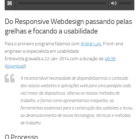
Do Responsive Webdesign passando pelas
grelhas e focando a usabilidade
Para o primeiro programa falamos com
André Luis
, Front-end
engineer e especialista em usabilidade.
Entrevista gravada a 22-jan-2014 com a duração de
48:39
(
download
)
A incontornável necessidade de disponibilizarmos o conteúdo
dos nossos websites e aplicações web para uma panóplia cada
vez maior de dispositivos, alterou os nossos métodos de
trabalho, a forma como apresentamos maquetes, as
ferramentas essenciais para a construção dos websites e levou
ao desenvolvimento de novas tecnologias, técnicas e métodos
de trabalho.
O Processo