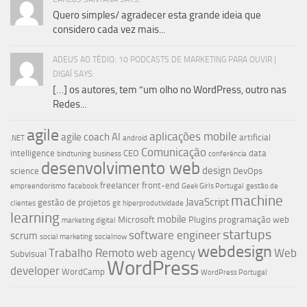
Quero simples/ agradecer esta grande ideia que
considero cada vez mais...
ADEUS AO TÉDIO: 10 PODCASTS DE MARKETING PARA OUVIR |
DIGAÍ SAYS:
[…] os autores, tem “um olho no WordPress, outro nas
Redes...
agile
aplicações mobile
agile coach
AI
artificial
.NET
android
Comunicação
intelligence
CEO
data
bindtuning
business
conferência
desenvolvimento web
design
science
DevOps
freelancer
front-end
empreendorismo
facebook
Geek Girls Portugal
gestão de
machine
JavaScript
gestão de projetos
clientes
git
hiperprodutividade
learning
mobile
Microsoft
Plugins
programação web
marketing digital
startups
software engineer
scrum
social marketing
socialnow
webdesign
Trabalho Remoto
web agency
Web
Subvisual
WordPress
developer
WordCamp
WordPress Portugal