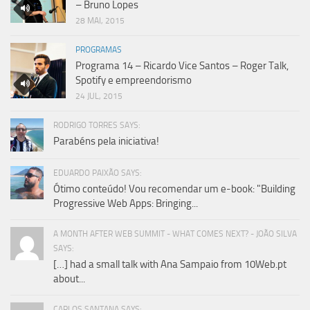
– Bruno Lopes
28 MAI, 2015
PROGRAMAS
Programa 14 – Ricardo Vice Santos – Roger Talk,
Spotify e empreendorismo
24 JUL, 2015
RODRIGO TORRES SAYS:
Parabéns pela iniciativa!
EDUARDO PAIXÃO SAYS:
Ótimo conteúdo! Vou recomendar um e-book: "Building
Progressive Web Apps: Bringing...
A MONTH AFTER WEB SUMMIT - WHAT COMES NEXT? - JOÃO SILVA
SAYS:
[…] had a small talk with Ana Sampaio from 10Web.pt
about...
CARLOS SANTANA SAYS: