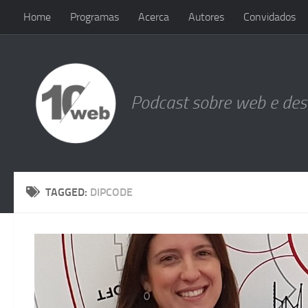
Home
Programas
Acerca
Autores
Convidados
Skip to content
Podcast sobre web e de
TAGGED:
DIPCODE