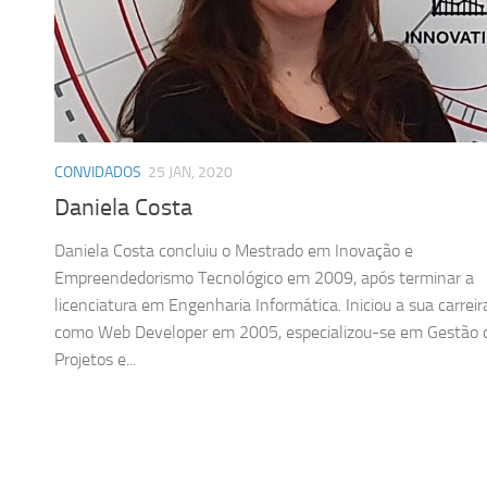
CONVIDADOS
25 JAN, 2020
Daniela Costa
Daniela Costa concluiu o Mestrado em Inovação e
Empreendedorismo Tecnológico em 2009, após terminar a
licenciatura em Engenharia Informática. Iniciou a sua carreir
como Web Developer em 2005, especializou-se em Gestão 
Projetos e...