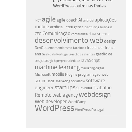
WordPress, outro nas Redes...
agile
aplicações
agile coach
AI
.NET
android
mobile
artificial intelligence
bindtuning
business
Comunicação
CEO
data science
conferência
desenvolvimento web
design
DevOps
freelancer
front-
empreendorismo
facebook
end
gestão de
Geek Girls Portugal
gestão de clientes
JavaScript
projetos
git
hiperprodutividade
machine learning
marketing digital
mobile
Microsoft
Plugins
programação web
software
scrum
social marketing
socialnow
startups
engineer
Trabalho
Subvisual
webdesign
Remoto
web agency
Web developer
WordCamp
WordPress
WordPress Portugal