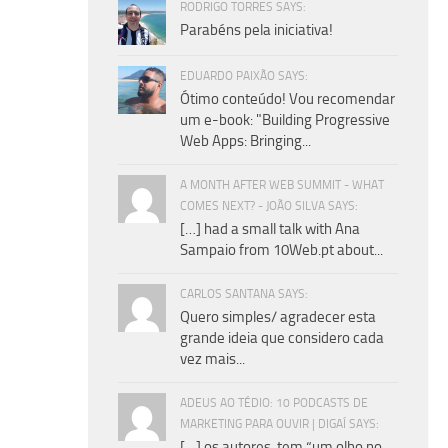
RODRIGO TORRES SAYS:
Parabéns pela iniciativa!
EDUARDO PAIXÃO SAYS:
Ótimo conteúdo! Vou recomendar
um e-book: "Building Progressive
Web Apps: Bringing...
A MONTH AFTER WEB SUMMIT - WHAT
COMES NEXT? - JOÃO SILVA SAYS:
[…] had a small talk with Ana
Sampaio from 10Web.pt about...
CARLOS SANTANA SAYS:
Quero simples/ agradecer esta
grande ideia que considero cada
vez mais...
ADEUS AO TÉDIO: 10 PODCASTS DE
MARKETING PARA OUVIR | DIGAÍ SAYS:
[…] os autores, tem “um olho no