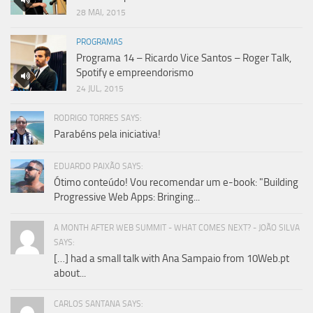
28 MAI, 2015
PROGRAMAS
Programa 14 – Ricardo Vice Santos – Roger Talk,
Spotify e empreendorismo
24 JUL, 2015
RODRIGO TORRES SAYS:
Parabéns pela iniciativa!
EDUARDO PAIXÃO SAYS:
Ótimo conteúdo! Vou recomendar um e-book: "Building
Progressive Web Apps: Bringing...
A MONTH AFTER WEB SUMMIT - WHAT COMES NEXT? - JOÃO SILVA
SAYS:
[…] had a small talk with Ana Sampaio from 10Web.pt
about...
CARLOS SANTANA SAYS: