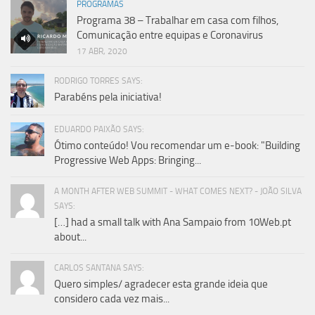
PROGRAMAS
Programa 38 – Trabalhar em casa com filhos,
Comunicação entre equipas e Coronavirus
17 ABR, 2020
RODRIGO TORRES SAYS:
Parabéns pela iniciativa!
EDUARDO PAIXÃO SAYS:
Ótimo conteúdo! Vou recomendar um e-book: "Building
Progressive Web Apps: Bringing...
A MONTH AFTER WEB SUMMIT - WHAT COMES NEXT? - JOÃO SILVA
SAYS:
[…] had a small talk with Ana Sampaio from 10Web.pt
about...
CARLOS SANTANA SAYS:
Quero simples/ agradecer esta grande ideia que
considero cada vez mais...