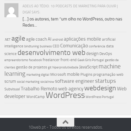
ADEUS AO TÉDIO: 10 PODCASTS DE MARKETING PARA OUVIR |
DIGAÍ SAYS:
[…] os autores, tem “um olho no WordPress, outro nas
Redes...
agile
aplicações mobile
agile coach
AI
artificial
.NET
android
Comunicação
intelligence
CEO
data
bindtuning
business
conferência
desenvolvimento web
design
science
DevOps
freelancer
front-end
empreendorismo
facebook
Geek Girls Portugal
gestão de
machine
JavaScript
gestão de projetos
clientes
git
hiperprodutividade
learning
mobile
Microsoft
Plugins
programação web
marketing digital
startups
software engineer
scrum
social marketing
socialnow
webdesign
Trabalho Remoto
web agency
Web
Subvisual
WordPress
developer
WordCamp
WordPress Portugal
10web.pt - Todos os direitos reservados.