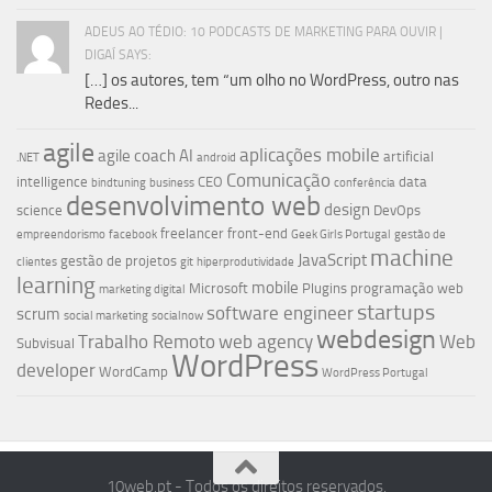
ADEUS AO TÉDIO: 10 PODCASTS DE MARKETING PARA OUVIR |
DIGAÍ SAYS:
[…] os autores, tem “um olho no WordPress, outro nas
Redes...
agile
aplicações mobile
agile coach
AI
artificial
.NET
android
Comunicação
intelligence
CEO
data
bindtuning
business
conferência
desenvolvimento web
design
science
DevOps
freelancer
front-end
empreendorismo
facebook
Geek Girls Portugal
gestão de
machine
JavaScript
gestão de projetos
clientes
git
hiperprodutividade
learning
mobile
Microsoft
Plugins
programação web
marketing digital
startups
software engineer
scrum
social marketing
socialnow
webdesign
Trabalho Remoto
web agency
Web
Subvisual
WordPress
developer
WordCamp
WordPress Portugal
10web.pt - Todos os direitos reservados.