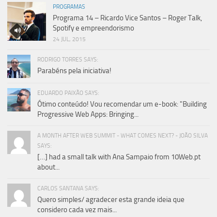
PROGRAMAS
Programa 14 – Ricardo Vice Santos – Roger Talk,
Spotify e empreendorismo
24 JUL, 2015
RODRIGO TORRES SAYS:
Parabéns pela iniciativa!
EDUARDO PAIXÃO SAYS:
Ótimo conteúdo! Vou recomendar um e-book: "Building
Progressive Web Apps: Bringing...
A MONTH AFTER WEB SUMMIT - WHAT COMES NEXT? - JOÃO SILVA
SAYS:
[…] had a small talk with Ana Sampaio from 10Web.pt
about...
CARLOS SANTANA SAYS:
Quero simples/ agradecer esta grande ideia que
considero cada vez mais...