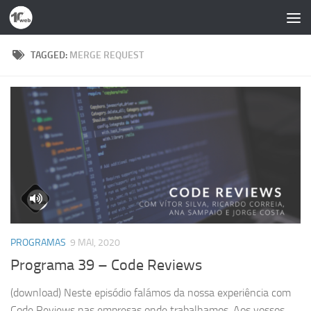
Skip to content
TAGGED:
MERGE REQUEST
PROGRAMAS
9 MAI, 2020
Programa 39 – Code Reviews
(download) Neste episódio falámos da nossa experiência com
Code Reviews nas empresas onde trabalhamos. Aos vossos