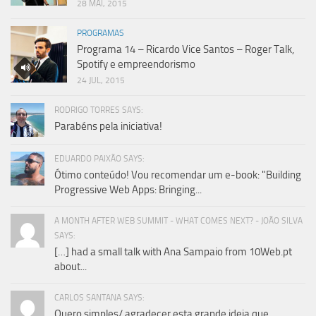
28 MAI, 2015
PROGRAMAS
Programa 14 – Ricardo Vice Santos – Roger Talk,
Spotify e empreendorismo
24 JUL, 2015
RODRIGO TORRES SAYS:
Parabéns pela iniciativa!
EDUARDO PAIXÃO SAYS:
Ótimo conteúdo! Vou recomendar um e-book: "Building
Progressive Web Apps: Bringing...
A MONTH AFTER WEB SUMMIT - WHAT COMES NEXT? - JOÃO SILVA
SAYS:
[…] had a small talk with Ana Sampaio from 10Web.pt
about...
CARLOS SANTANA SAYS:
Quero simples/ agradecer esta grande ideia que