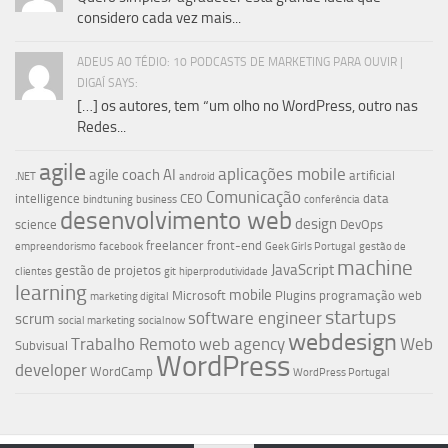
considero cada vez mais...
ADEUS AO TÉDIO: 10 PODCASTS DE MARKETING PARA OUVIR |
DIGAÍ SAYS:
[…] os autores, tem “um olho no WordPress, outro nas
Redes...
agile
aplicações mobile
agile coach
AI
artificial
.NET
android
Comunicação
intelligence
CEO
data
bindtuning
business
conferência
desenvolvimento web
design
science
DevOps
freelancer
front-end
empreendorismo
facebook
Geek Girls Portugal
gestão de
machine
JavaScript
gestão de projetos
clientes
git
hiperprodutividade
learning
mobile
Microsoft
Plugins
programação web
marketing digital
startups
software engineer
scrum
social marketing
socialnow
webdesign
Trabalho Remoto
web agency
Web
Subvisual
WordPress
developer
WordCamp
WordPress Portugal