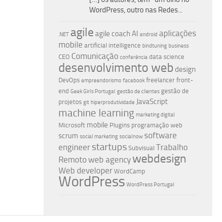
WordPress, outro nas Redes...
agile
aplicações
agile coach
AI
.NET
android
mobile
artificial intelligence
bindtuning
business
Comunicação
CEO
data science
conferência
desenvolvimento web
design
DevOps
freelancer
front-
empreendorismo
facebook
end
gestão de
Geek Girls Portugal
gestão de clientes
JavaScript
projetos
git
hiperprodutividade
machine learning
marketing digital
mobile
Microsoft
Plugins
programação web
software
scrum
social marketing
socialnow
startups
engineer
Trabalho
Subvisual
webdesign
Remoto
web agency
Web developer
WordCamp
WordPress
WordPress Portugal