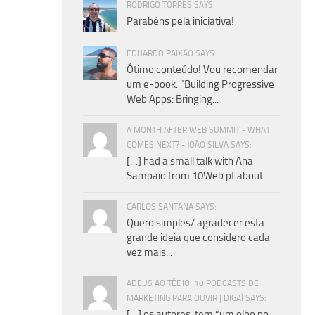
RODRIGO TORRES SAYS:
Parabéns pela iniciativa!
EDUARDO PAIXÃO SAYS:
Ótimo conteúdo! Vou recomendar
um e-book: "Building Progressive
Web Apps: Bringing...
A MONTH AFTER WEB SUMMIT - WHAT
COMES NEXT? - JOÃO SILVA SAYS:
[…] had a small talk with Ana
Sampaio from 10Web.pt about...
CARLOS SANTANA SAYS:
Quero simples/ agradecer esta
grande ideia que considero cada
vez mais...
ADEUS AO TÉDIO: 10 PODCASTS DE
MARKETING PARA OUVIR | DIGAÍ SAYS:
[…] os autores, tem “um olho no