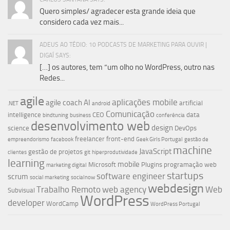
Quero simples/ agradecer esta grande ideia que
considero cada vez mais...
ADEUS AO TÉDIO: 10 PODCASTS DE MARKETING PARA OUVIR |
DIGAÍ SAYS:
[…] os autores, tem “um olho no WordPress, outro nas
Redes...
agile
aplicações mobile
agile coach
AI
artificial
.NET
android
Comunicação
intelligence
CEO
data
bindtuning
business
conferência
desenvolvimento web
design
science
DevOps
freelancer
front-end
empreendorismo
facebook
Geek Girls Portugal
gestão de
machine
JavaScript
gestão de projetos
clientes
git
hiperprodutividade
learning
mobile
Microsoft
Plugins
programação web
marketing digital
startups
software engineer
scrum
social marketing
socialnow
webdesign
Trabalho Remoto
web agency
Web
Subvisual
WordPress
developer
WordCamp
WordPress Portugal