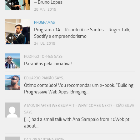
– Bruno Lopes
28 MAI, 2015
PROGRAMAS
Programa 14 – Ricardo Vice Santos – Roger Talk,
Spotify e empreendorismo
24 JUL, 2015
RODRIGO TORRES SAYS:
Parabéns pela iniciativa!
EDUARDO PAIXÃO SAYS:
Ótimo conteúdo! Vou recomendar um e-book: "Building
Progressive Web Apps: Bringing...
A MONTH AFTER WEB SUMMIT - WHAT COMES NEXT? - JOÃO SILVA
SAYS:
[…] had a small talk with Ana Sampaio from 10Web.pt
about...
CARLOS SANTANA SAYS: