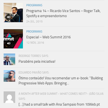
PROGRAMAS
Programa 14 – Ricardo Vice Santos – Roger Talk,
Spotify e empreendorismo
24 JUL, 2015
PROGRAMAS
Especial – Web Summit 2016
12 NOV, 2016
RODRIGO TORRES SAYS:
Parabéns pela iniciativa!
EDUARDO PAIXÃO SAYS:
Ótimo conteúdo! Vou recomendar um e-book: "Building
Progressive Web Apps: Bringing...
A MONTH AFTER WEB SUMMIT - WHAT COMES NEXT? - JOÃO SILVA
SAYS:
[…] had a small talk with Ana Sampaio from 10Web.pt