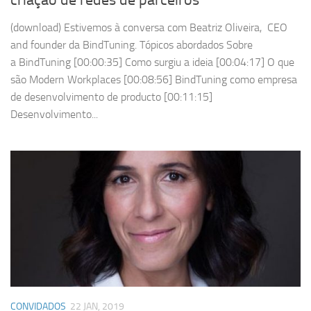
criação de redes de parceiros
(download) Estivemos à conversa com Beatriz Oliveira, CEO
and founder da BindTuning. Tópicos abordados Sobre
a BindTuning [00:00:35] Como surgiu a ideia [00:04:17] O que
são Modern Workplaces [00:08:56] BindTuning como empresa
de desenvolvimento de producto [00:11:15]
Desenvolvimento...
CONVIDADOS
22 JAN, 2019