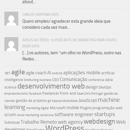
about...
CARLOS SANTANA SAYS:
Quero simples/ agradecer esta grande ideia que
considero cada vez mais...
ADEUS AO TÉDIO: 10 PODCASTS DE MARKETING PARA OUVIR |
DIGAÍ SAYS:
[…] os autores, tem “um olho no WordPress, outro nas
Redes...
agile
aplicações mobile
agile coach
AI
artificial
.NET
android
Comunicação
intelligence
CEO
data
bindtuning
business
conferência
desenvolvimento web
design
science
DevOps
freelancer
front-end
empreendorismo
facebook
Geek Girls Portugal
gestão de
machine
JavaScript
gestão de projetos
clientes
git
hiperprodutividade
learning
mobile
Microsoft
Plugins
programação web
marketing digital
startups
software engineer
scrum
social marketing
socialnow
webdesign
Trabalho Remoto
web agency
Web
Subvisual
WordPress
developer
WordCamp