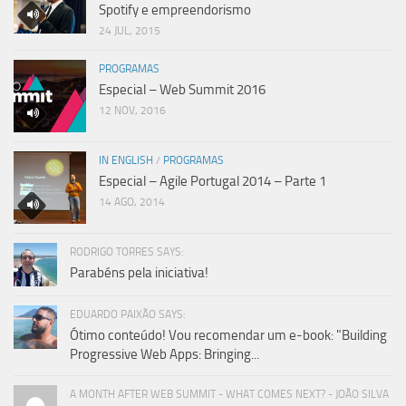
Spotify e empreendorismo
24 JUL, 2015
PROGRAMAS
Especial – Web Summit 2016
12 NOV, 2016
IN ENGLISH
/
PROGRAMAS
Especial – Agile Portugal 2014 – Parte 1
14 AGO, 2014
RODRIGO TORRES SAYS:
Parabéns pela iniciativa!
EDUARDO PAIXÃO SAYS:
Ótimo conteúdo! Vou recomendar um e-book: "Building
Progressive Web Apps: Bringing...
A MONTH AFTER WEB SUMMIT - WHAT COMES NEXT? - JOÃO SILVA