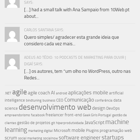
SAYS:
[…] had a small talk with Ana Sampaio from 10Web.pt
about...
CARLOS SANTANA SAYS:
Quero simples/ agradecer esta grande ideia que
considero cada vez mais...
ADEUS AO TÉDIO: 10 PODCASTS DE MARKETING PARA OUVIR |
DIGAÍ SAYS:
[…] os autores, tem “um olho no WordPress, outro nas
Redes...
agile
aplicações mobile
agile coach
AI
artificial
.NET
android
Comunicação
intelligence
CEO
data
bindtuning
business
conferência
desenvolvimento web
design
science
DevOps
freelancer
front-end
empreendorismo
facebook
Geek Girls Portugal
gestão de
machine
JavaScript
gestão de projetos
clientes
git
hiperprodutividade
learning
mobile
Microsoft
Plugins
programação web
marketing digital
startups
software engineer
scrum
social marketing
socialnow