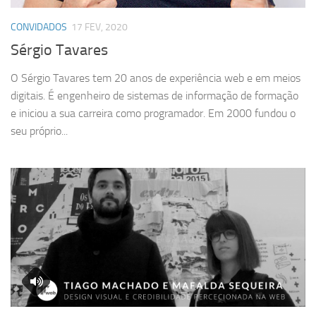
CONVIDADOS
17 FEV, 2020
Sérgio Tavares
O Sérgio Tavares tem 20 anos de experiência web e em meios
digitais. É engenheiro de sistemas de informação de formação
e iniciou a sua carreira como programador. Em 2000 fundou o
seu próprio...