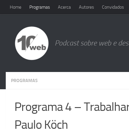
Home
Programas
Acerca
Autores
Convidados
Skip to content
Podcast sobre web e de
PROGRAMAS
Programa 4 – Trabalhar
Paulo Köch