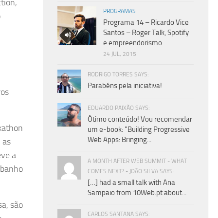
tion,
PROGRAMAS
o
Programa 14 – Ricardo Vice
Santos – Roger Talk, Spotify
e empreendorismo
24 JUL, 2015
RODRIGO TORRES SAYS:
Parabéns pela iniciativa!
ros
EDUARDO PAIXÃO SAYS:
Ótimo conteúdo! Vou recomendar
kathon
um e-book: "Building Progressive
Web Apps: Bringing...
m as
eve a
A MONTH AFTER WEB SUMMIT - WHAT
e banho
COMES NEXT? - JOÃO SILVA SAYS:
[…] had a small talk with Ana
Sampaio from 10Web.pt about...
sa, são
CARLOS SANTANA SAYS: