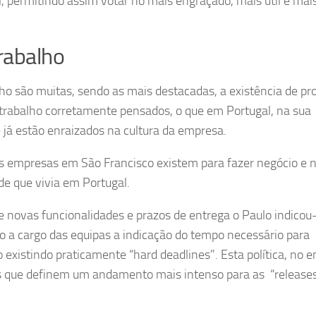
 permitindo assim votar no mais engraçado, mais útil e mai
rabalho
ho são muitas, sendo as mais destacadas, a existência de pr
 trabalho corretamente pensados, o que em Portugal, na sua
 já estão enraizados na cultura da empresa.
 as empresas em São Francisco existem para fazer negócio e 
de que vivia em Portugal.
 novas funcionalidades e prazos de entrega o Paulo indicou
do a cargo das equipas a indicação do tempo necessário para
 existindo praticamente “hard deadlines”. Esta política, no e
 que definem um andamento mais intenso para as “releases