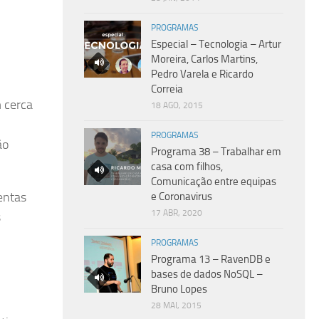
PROGRAMAS
Especial – Tecnologia – Artur
Moreira, Carlos Martins,
Pedro Varela e Ricardo
Correia
 cerca
18 AGO, 2015
PROGRAMAS
ão
Programa 38 – Trabalhar em
casa com filhos,
Comunicação entre equipas
entas
e Coronavirus
17 ABR, 2020
s
PROGRAMAS
Programa 13 – RavenDB e
bases de dados NoSQL –
Bruno Lopes
28 MAI, 2015