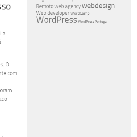
sso
webdesign
Remoto
web agency
Web developer
WordCamp
WordPress
WordPress Portugal
i a
é
s. O
ente com
 foram
vado