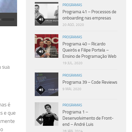
PROGRAMAS
Programa 41 – Processos de
onboarding nas empresas
20 AGO, 2020
PROGRAMAS
Programa 40 – Ricardo
Queirós e Filipe Portela –
Ensino de Programação Web
19 JUL, 2020
a sua
PROGRAMAS
Programa 39 – Code Reviews
9 MAI, 2020
mas é
PROGRAMAS
Programa 1 –
s e que
Desenvolvimento de Front-
vamente
end – André Luis
lo
28 JAN, 2014