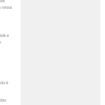
ste
s nessa
ade e
o
não é
 das