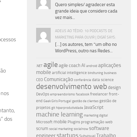
s
Quero simples/ agradecer esta
grande ideia que considero cada
vez mais...
ADEUS AO TÉDIO: 10 PODCASTS DE
MARKETING PARA OUVIR | DIGAÍ SAYS:
ocessos
[…] os autores, tem “um olho no
WordPress, outro nas Redes...
agile
aplicações
agile coach
AI
.NET
android
não
mobile
artificial intelligence
bindtuning
business
Comunicação
CEO
data science
conferência
desenvolvimento web
design
-nos
DevOps
freelancer
front-
empreendorismo
facebook
end
gestão de
Geek Girls Portugal
gestão de clientes
JavaScript
projetos
git
hiperprodutividade
ntanto,
machine learning
marketing digital
” dos
mobile
Microsoft
Plugins
programação web
software
scrum
social marketing
socialnow
startups
engineer
Trabalho
Subvisual