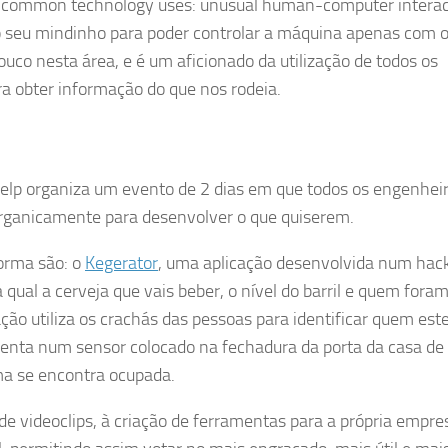
uncommon technology uses: unusual human-computer interac
a o seu mindinho para poder controlar a máquina apenas com 
co nesta área, e é um aficionado da utilização de todos os
a obter informação do que nos rodeia.
elp organiza um evento de 2 dias em que todos os engenhei
rganicamente para desenvolver o que quiserem.
forma são: o
Kegerator
, uma aplicação desenvolvida num hac
 qual a cerveja que vais beber, o nível do barril e quem fora
ão utiliza os crachás das pessoas para identificar quem est
assenta num sensor colocado na fechadura da porta da casa d
a se encontra ocupada.
de videoclips, à criação de ferramentas para a própria empre