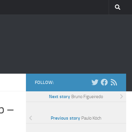
FOLLOW:
Next story
Bruno Figueiredo
p –
Previous story
Paulo Köch