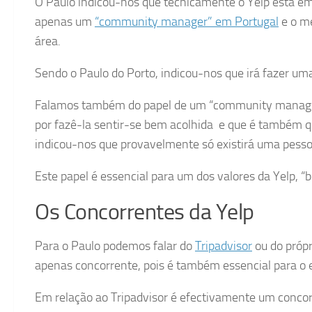
O Paulo indicou-nos que tecnicamente o Yelp está em
apenas um
“community manager” em Portugal
e o me
área.
Sendo o Paulo do Porto, indicou-nos que irá fazer uma
Falamos também do papel de um “community manager”
por fazê-la sentir-se bem acolhida e que é também q
indicou-nos que provavelmente só existirá uma pesso
Este papel é essencial para um dos valores da Yelp, “
Os Concorrentes da Yelp
Para o Paulo podemos falar do
Tripadvisor
ou do próp
apenas concorrente, pois é também essencial para o 
Em relação ao Tripadvisor é efectivamente um conco