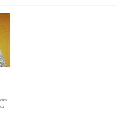
 show
lso