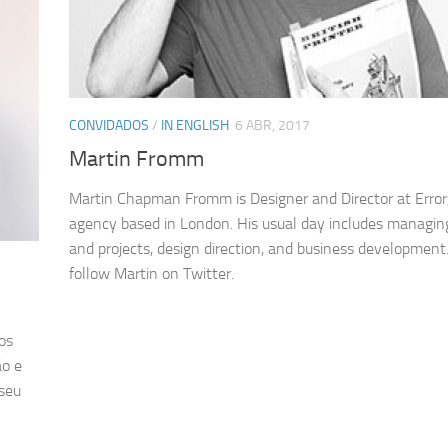
CONVIDADOS
/
IN ENGLISH
6 ABR, 2017
Martin Fromm
Martin Chapman Fromm is Designer and Director at Error,
agency based in London. His usual day includes managing
and projects, design direction, and business development
follow Martin on Twitter.
os
ão e
 seu