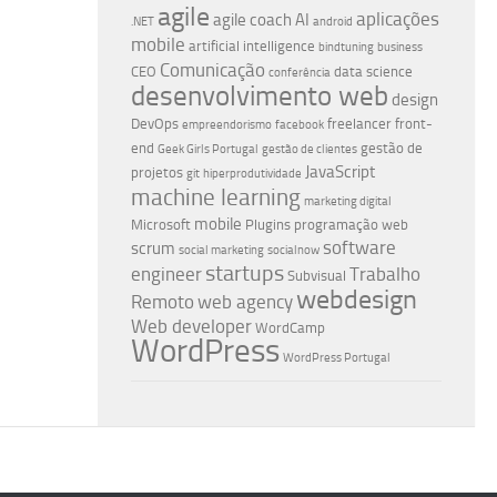
agile
aplicações
agile coach
AI
.NET
android
mobile
artificial intelligence
bindtuning
business
Comunicação
CEO
data science
conferência
desenvolvimento web
design
DevOps
freelancer
front-
empreendorismo
facebook
end
gestão de
Geek Girls Portugal
gestão de clientes
JavaScript
projetos
git
hiperprodutividade
machine learning
marketing digital
mobile
Microsoft
Plugins
programação web
software
scrum
social marketing
socialnow
startups
engineer
Trabalho
Subvisual
webdesign
Remoto
web agency
Web developer
WordCamp
WordPress
WordPress Portugal