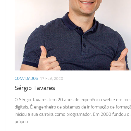
CONVIDADOS
17 FEV, 2020
Sérgio Tavares
O Sérgio Tavares tem 20 anos de experiência web e em mei
digitais. É engenheiro de sistemas de informação de formaç
iniciou a sua carreira como programador. Em 2000 fundou o
próprio...