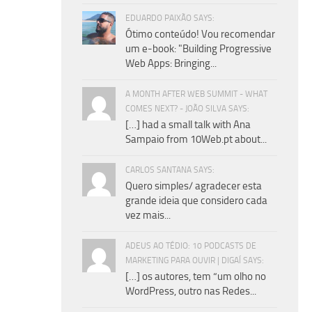
EDUARDO PAIXÃO SAYS:
Ótimo conteúdo! Vou recomendar
um e-book: "Building Progressive
Web Apps: Bringing...
A MONTH AFTER WEB SUMMIT - WHAT
COMES NEXT? - JOÃO SILVA SAYS:
[…] had a small talk with Ana
Sampaio from 10Web.pt about...
CARLOS SANTANA SAYS:
Quero simples/ agradecer esta
grande ideia que considero cada
vez mais...
ADEUS AO TÉDIO: 10 PODCASTS DE
MARKETING PARA OUVIR | DIGAÍ SAYS:
[…] os autores, tem “um olho no
WordPress, outro nas Redes...