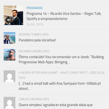
PROGRAMAS
Programa 14 – Ricardo Vice Santos – Roger Talk,
Spotify e empreendorismo
24 JUL, 2015
RODRIGO TORRES SAYS:
Parabéns pela iniciativa!
EDUARDO PAIXÃO SAYS:
Ótimo conteúdo! Vou recomendar um e-book: "Building
Progressive Web Apps: Bringing...
A MONTH AFTER WEB SUMMIT - WHAT COMES NEXT? - JOÃO SILVA
SAYS:
[…] had a small talk with Ana Sampaio from 10Web.pt
about...
CARLOS SANTANA SAYS:
Quero simples/ agradecer esta grande ideia que