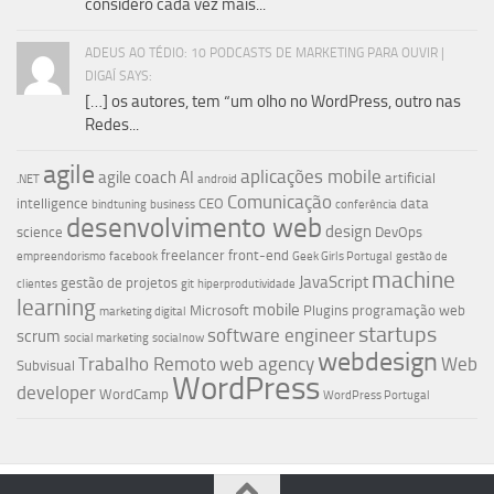
considero cada vez mais...
ADEUS AO TÉDIO: 10 PODCASTS DE MARKETING PARA OUVIR |
DIGAÍ SAYS:
[…] os autores, tem “um olho no WordPress, outro nas
Redes...
agile
aplicações mobile
agile coach
AI
artificial
.NET
android
Comunicação
intelligence
CEO
data
bindtuning
business
conferência
desenvolvimento web
design
science
DevOps
freelancer
front-end
empreendorismo
facebook
Geek Girls Portugal
gestão de
machine
JavaScript
gestão de projetos
clientes
git
hiperprodutividade
learning
mobile
Microsoft
Plugins
programação web
marketing digital
startups
software engineer
scrum
social marketing
socialnow
webdesign
Trabalho Remoto
web agency
Web
Subvisual
WordPress
developer
WordCamp
WordPress Portugal