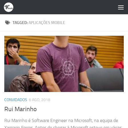
Skip to content
TAGGED:
APLICAÇÕES MOBILE
CONVIDADOS
6 AGO, 2018
Rui Marinho
Rui Marinho é Software Engineer na Microsoft, na equipa de
Xamarin Forms. Antes de chegar à Microsoft esteve em várias