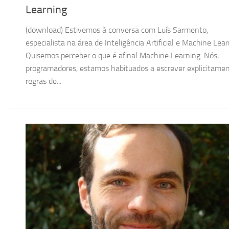
Learning
(download) Estivemos à conversa com Luís Sarmento,
especialista na área de Inteligência Artificial e Machine Lear
Quisemos perceber o que é afinal Machine Learning. Nós,
programadores, estamos habituados a escrever explicitame
regras de...