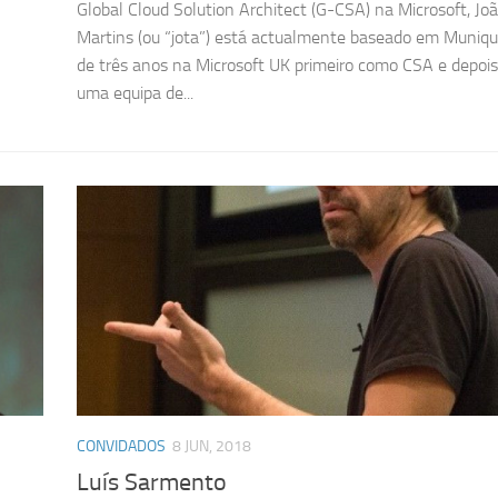
Global Cloud Solution Architect (G-CSA) na Microsoft, Jo
Martins (ou “jota”) está actualmente baseado em Muniqu
de três anos na Microsoft UK primeiro como CSA e depois 
uma equipa de...
CONVIDADOS
8 JUN, 2018
Luís Sarmento