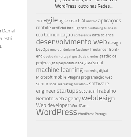
WordPress, outro nas Redes...
agile
aplicações
agile coach
AI
.NET
android
mobile
artificial intelligence
bindtuning
business
 Daniel
Comunicação
CEO
data science
conferência
a está
desenvolvimento web
design
e.
DevOps
freelancer
front-
empreendorismo
facebook
end
gestão de
Geek Girls Portugal
gestão de clientes
JavaScript
projetos
git
hiperprodutividade
machine learning
marketing digital
mobile
Microsoft
Plugins
programação web
software
scrum
social marketing
socialnow
startups
engineer
Trabalho
Subvisual
webdesign
Remoto
web agency
Web developer
WordCamp
WordPress
WordPress Portugal