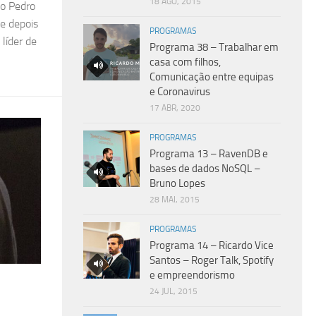
18 AGO, 2015
ão Pedro
e depois
PROGRAMAS
líder de
Programa 38 – Trabalhar em
casa com filhos,
Comunicação entre equipas
e Coronavirus
17 ABR, 2020
PROGRAMAS
Programa 13 – RavenDB e
bases de dados NoSQL –
Bruno Lopes
28 MAI, 2015
PROGRAMAS
Programa 14 – Ricardo Vice
Santos – Roger Talk, Spotify
e empreendorismo
24 JUL, 2015