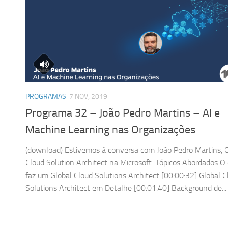
PROGRAMAS
7 NOV, 2019
Programa 32 – João Pedro Martins – AI e
Machine Learning nas Organizações
(download) Estivemos à conversa com João Pedro Martins, 
Cloud Solution Architect na Microsoft. Tópicos Abordados O
faz um Global Cloud Solutions Architect [00:00:32] Global C
Solutions Architect em Detalhe [00:01:40] Background de...