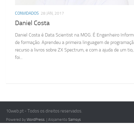
CONVIDADOS
28 JAN, 2017
Daniel Costa
Daniel Costa é Data Scientist na MOG. É Engenheiro Inform
de formação. Aprendeu a primeira linguagem de programaç
recurso a livros sobre ZX Spectrum, e com a ajuda de um tio,
foi...
10web.pt - Todos os direitos reservados.
Powered by
WordPress
. | Alojamento
Samsys