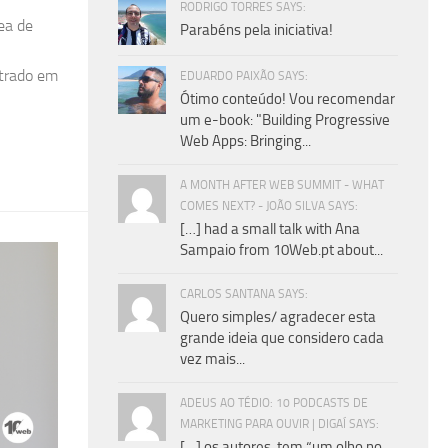
RODRIGO TORRES SAYS:
ea de
Parabéns pela iniciativa!
strado em
EDUARDO PAIXÃO SAYS:
Ótimo conteúdo! Vou recomendar
um e-book: "Building Progressive
Web Apps: Bringing...
A MONTH AFTER WEB SUMMIT - WHAT
COMES NEXT? - JOÃO SILVA SAYS:
[…] had a small talk with Ana
Sampaio from 10Web.pt about...
CARLOS SANTANA SAYS:
Quero simples/ agradecer esta
grande ideia que considero cada
vez mais...
ADEUS AO TÉDIO: 10 PODCASTS DE
MARKETING PARA OUVIR | DIGAÍ SAYS:
[…] os autores, tem “um olho no