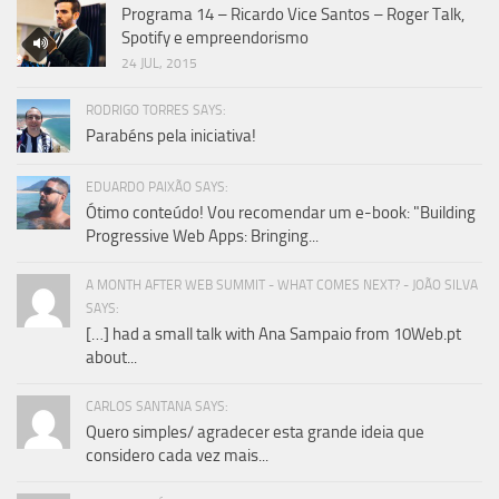
Programa 14 – Ricardo Vice Santos – Roger Talk,
Spotify e empreendorismo
24 JUL, 2015
RODRIGO TORRES SAYS:
Parabéns pela iniciativa!
EDUARDO PAIXÃO SAYS:
Ótimo conteúdo! Vou recomendar um e-book: "Building
Progressive Web Apps: Bringing...
A MONTH AFTER WEB SUMMIT - WHAT COMES NEXT? - JOÃO SILVA
SAYS:
[…] had a small talk with Ana Sampaio from 10Web.pt
about...
CARLOS SANTANA SAYS:
Quero simples/ agradecer esta grande ideia que
considero cada vez mais...