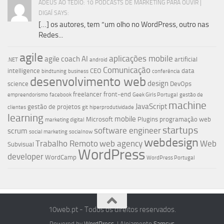
ADEUS AO TÉDIO: 10 PODCASTS DE MARKETING PARA OUVIR |
DIGAÍ SAYS:
[…] os autores, tem “um olho no WordPress, outro nas
Redes...
agile
aplicações mobile
agile coach
AI
artificial
.NET
android
Comunicação
intelligence
CEO
data
bindtuning
business
conferência
desenvolvimento web
design
science
DevOps
freelancer
front-end
empreendorismo
facebook
Geek Girls Portugal
gestão de
machine
JavaScript
gestão de projetos
clientes
git
hiperprodutividade
learning
mobile
Microsoft
Plugins
programação web
marketing digital
startups
software engineer
scrum
social marketing
socialnow
webdesign
Trabalho Remoto
web agency
Web
Subvisual
WordPress
developer
WordCamp
WordPress Portugal
10web.pt - Todos os direitos reservados.
Powered by
WordPress
. | Alojamento
Samsys