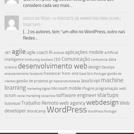
considero cada vez mais...
ADEUS AO TÉDIO: 10 PODCASTS DE MARKETING PARA OUVIR |
DIGAÍ SAYS:
[…] os autores, tem “um olho no WordPress, outro nas
Redes...
agile
aplicações mobile
agile coach
AI
artificial
.NET
android
Comunicação
intelligence
CEO
data
bindtuning
business
conferência
desenvolvimento web
design
science
DevOps
freelancer
front-end
empreendorismo
facebook
Geek Girls Portugal
gestão de
machine
JavaScript
gestão de projetos
clientes
git
hiperprodutividade
learning
mobile
Microsoft
Plugins
programação web
marketing digital
startups
software engineer
scrum
social marketing
socialnow
webdesign
Trabalho Remoto
web agency
Web
Subvisual
WordPress
developer
WordCamp
WordPress Portugal