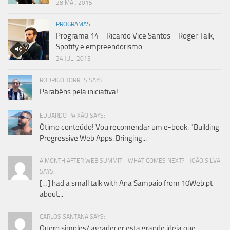
28 MAI, 2015
PROGRAMAS
Programa 14 – Ricardo Vice Santos – Roger Talk,
Spotify e empreendorismo
24 JUL, 2015
RODRIGO TORRES SAYS:
Parabéns pela iniciativa!
EDUARDO PAIXÃO SAYS:
Ótimo conteúdo! Vou recomendar um e-book: "Building
Progressive Web Apps: Bringing...
A MONTH AFTER WEB SUMMIT - WHAT COMES NEXT? - JOÃO SILVA
SAYS:
[…] had a small talk with Ana Sampaio from 10Web.pt
about...
CARLOS SANTANA SAYS:
Quero simples/ agradecer esta grande ideia que