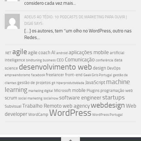
considero cada vez mais...
ADEUS AO TÉDIO: 10 PODCASTS DE MARKETING PARA OUVIR |
DIGAÍ SAYS:
[…] os autores, tem “um olho no WordPress, outro nas
Redes...
agile
aplicações mobile
agile coach
AI
artificial
.NET
android
Comunicação
intelligence
CEO
data
bindtuning
business
conferência
desenvolvimento web
design
science
DevOps
freelancer
front-end
empreendorismo
facebook
Geek Girls Portugal
gestão de
machine
JavaScript
gestão de projetos
clientes
git
hiperprodutividade
learning
mobile
Microsoft
Plugins
programação web
marketing digital
startups
software engineer
scrum
social marketing
socialnow
webdesign
Trabalho Remoto
web agency
Web
Subvisual
WordPress
developer
WordCamp
WordPress Portugal