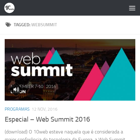
Skip to content
TAGGED:
WEBSUMMIT
PROGRAMAS
12 NOV, 2016
Especial – Web Summit 2016
(download) O 10web esteve naquela que é considerada a
maior conferência de tecnologia da Europa, a Web Summit.