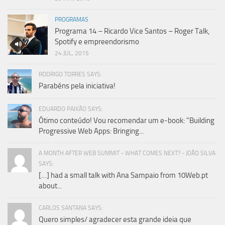
PROGRAMAS
Programa 14 – Ricardo Vice Santos – Roger Talk,
Spotify e empreendorismo
24 JUL, 2015
RODRIGO TORRES SAYS:
Parabéns pela iniciativa!
EDUARDO PAIXÃO SAYS:
Ótimo conteúdo! Vou recomendar um e-book: "Building
Progressive Web Apps: Bringing...
A MONTH AFTER WEB SUMMIT - WHAT COMES NEXT? - JOÃO SILVA
SAYS:
[…] had a small talk with Ana Sampaio from 10Web.pt
about...
CARLOS SANTANA SAYS:
Quero simples/ agradecer esta grande ideia que