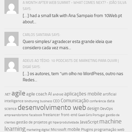
A MONTH AFTER WEB SUMMIT - WHAT COMES NEXT? - JOÃO SILVA
SAYS:
[…] had a small talk with Ana Sampaio from 10Web.pt
about...
CARLOS SANTANA SAYS:
Quero simples/ agradecer esta grande ideia que
considero cada vez mais...
ADEUS AO TÉDIO: 10 PODCASTS DE MARKETING PARA OUVIR |
DIGAÍ SAYS:
[…] os autores, tem “um olho no WordPress, outro nas
Redes...
agile
aplicações mobile
agile coach
AI
artificial
.NET
android
Comunicação
intelligence
CEO
data
bindtuning
business
conferência
desenvolvimento web
design
science
DevOps
freelancer
front-end
empreendorismo
facebook
Geek Girls Portugal
gestão de
machine
JavaScript
gestão de projetos
clientes
git
hiperprodutividade
learning
mobile
Microsoft
Plugins
programação web
marketing digital