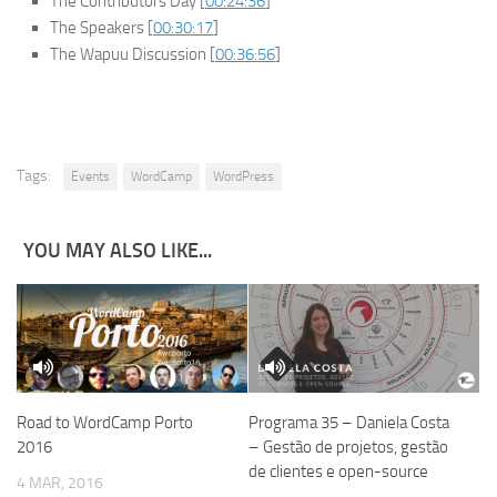
The Contributors Day [
00:24:36
]
The Speakers [
00:30:17
]
The Wapuu Discussion [
00:36:56
]
Tags:
Events
WordCamp
WordPress
YOU MAY ALSO LIKE...
Road to WordCamp Porto
Programa 35 – Daniela Costa
2016
– Gestão de projetos, gestão
de clientes e open-source
4 MAR, 2016