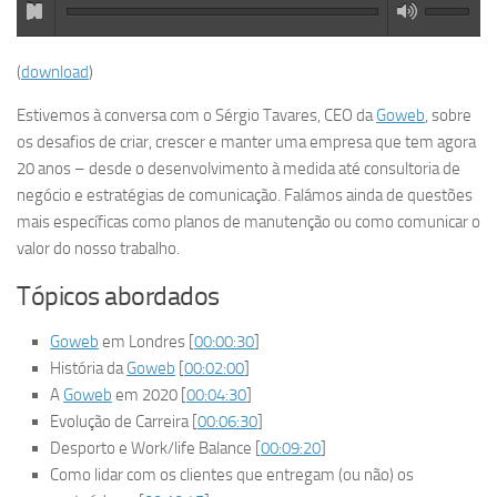
(
download
)
Estivemos à conversa com o Sérgio Tavares, CEO da
Goweb
, sobre
os desafios de criar, crescer e manter uma empresa que tem agora
20 anos – desde o desenvolvimento à medida até consultoria de
negócio e estratégias de comunicação. Falámos ainda de questões
mais específicas como planos de manutenção ou como comunicar o
valor do nosso trabalho.
Tópicos abordados
Goweb
em Londres [
00:00:30
]
História da
Goweb
[
00:02:00
]
A
Goweb
em 2020 [
00:04:30
]
Evolução de Carreira [
00:06:30
]
Desporto e Work/life Balance [
00:09:20
]
Como lidar com os clientes que entregam (ou não) os