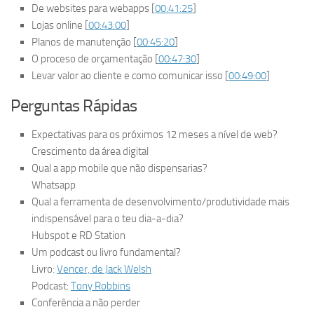
De websites para webapps [
00:41:25
]
Lojas online [
00:43:00
]
Planos de manutenção [
00:45:20
]
O proceso de orçamentação [
00:47:30
]
Levar valor ao cliente e como comunicar isso [
00:49:00
]
Perguntas Rápidas
Expectativas para os próximos 12 meses a nível de web?
Crescimento da área digital
Qual a app mobile que não dispensarias?
Whatsapp
Qual a ferramenta de desenvolvimento/produtividade mais
indispensável para o teu dia-a-dia?
Hubspot e RD Station
Um podcast ou livro fundamental?
Livro:
Vencer, de Jack Welsh
Podcast:
Tony Robbins
Conferência a não perder