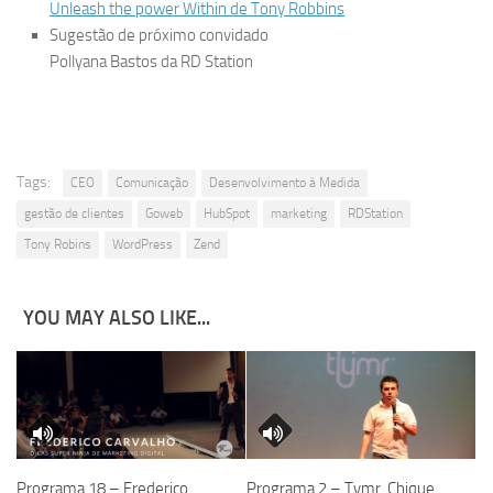
Unleash the power Within de Tony Robbins
Sugestão de próximo convidado
Pollyana Bastos da RD Station
Tags:
CEO
Comunicação
Desenvolvimento à Medida
gestão de clientes
Goweb
HubSpot
marketing
RDStation
Tony Robins
WordPress
Zend
YOU MAY ALSO LIKE...
Programa 18 – Frederico
Programa 2 – Tymr, Chique,