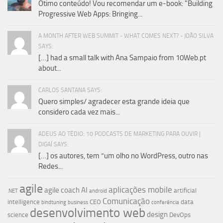
Ótimo conteúdo! Vou recomendar um e-book: "Building
Progressive Web Apps: Bringing...
A MONTH AFTER WEB SUMMIT - WHAT COMES NEXT? - JOÃO SILVA
SAYS:
[…] had a small talk with Ana Sampaio from 10Web.pt
about...
CARLOS SANTANA SAYS:
Quero simples/ agradecer esta grande ideia que
considero cada vez mais...
ADEUS AO TÉDIO: 10 PODCASTS DE MARKETING PARA OUVIR |
DIGAÍ SAYS:
[…] os autores, tem “um olho no WordPress, outro nas
Redes...
agile
aplicações mobile
agile coach
AI
artificial
.NET
android
Comunicação
intelligence
CEO
data
bindtuning
business
conferência
desenvolvimento web
design
science
DevOps