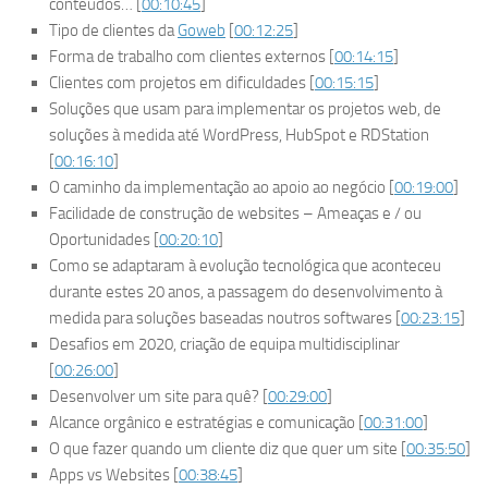
conteúdos… [
00:10:45
]
Tipo de clientes da
Goweb
[
00:12:25
]
Forma de trabalho com clientes externos [
00:14:15
]
Clientes com projetos em dificuldades [
00:15:15
]
Soluções que usam para implementar os projetos web, de
soluções à medida até WordPress, HubSpot e RDStation
[
00:16:10
]
O caminho da implementação ao apoio ao negócio [
00:19:00
]
Facilidade de construção de websites – Ameaças e / ou
Oportunidades [
00:20:10
]
Como se adaptaram à evolução tecnológica que aconteceu
durante estes 20 anos, a passagem do desenvolvimento à
medida para soluções baseadas noutros softwares [
00:23:15
]
Desafios em 2020, criação de equipa multidisciplinar
[
00:26:00
]
Desenvolver um site para quê? [
00:29:00
]
Alcance orgânico e estratégias e comunicação [
00:31:00
]
O que fazer quando um cliente diz que quer um site [
00:35:50
]
Apps vs Websites [
00:38:45
]