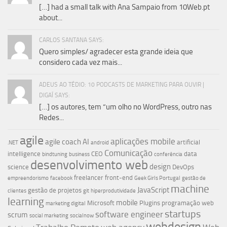
[…] had a small talk with Ana Sampaio from 10Web.pt
about...
CARLOS SANTANA SAYS:
Quero simples/ agradecer esta grande ideia que
considero cada vez mais...
ADEUS AO TÉDIO: 10 PODCASTS DE MARKETING PARA OUVIR |
DIGAÍ SAYS:
[…] os autores, tem “um olho no WordPress, outro nas
Redes...
agile
aplicações mobile
agile coach
AI
artificial
.NET
android
Comunicação
intelligence
CEO
data
bindtuning
business
conferência
desenvolvimento web
design
science
DevOps
freelancer
front-end
empreendorismo
facebook
Geek Girls Portugal
gestão de
machine
JavaScript
gestão de projetos
clientes
git
hiperprodutividade
learning
mobile
Microsoft
Plugins
programação web
marketing digital
startups
software engineer
scrum
social marketing
socialnow
webdesign