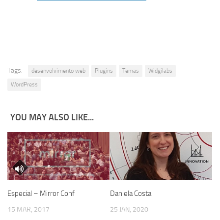
Tags:
desenvolvimento web
Plugins
Temas
Widgilabs
WordPress
YOU MAY ALSO LIKE...
Especial – Mirror Conf
Daniela Costa
15 MAR, 2017
25 JAN, 2020