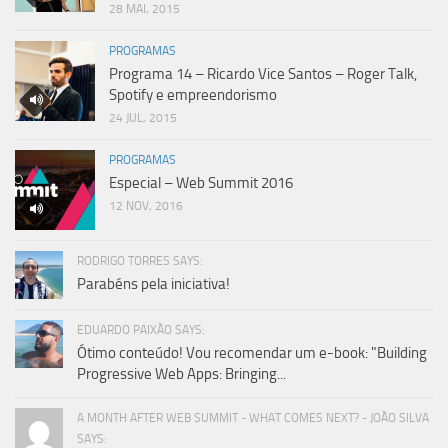
28 MAI, 2015
PROGRAMAS
Programa 14 – Ricardo Vice Santos – Roger Talk,
Spotify e empreendorismo
24 JUL, 2015
PROGRAMAS
Especial – Web Summit 2016
12 NOV, 2016
RODRIGO TORRES SAYS:
Parabéns pela iniciativa!
EDUARDO PAIXÃO SAYS:
Ótimo conteúdo! Vou recomendar um e-book: "Building
Progressive Web Apps: Bringing...
A MONTH AFTER WEB SUMMIT - WHAT COMES NEXT? - JOÃO SILVA
SAYS: