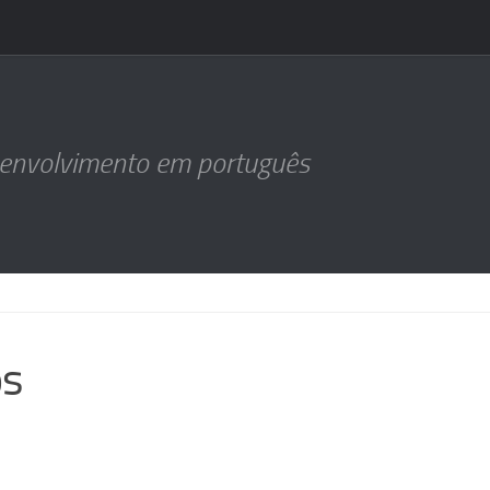
senvolvimento em português
os