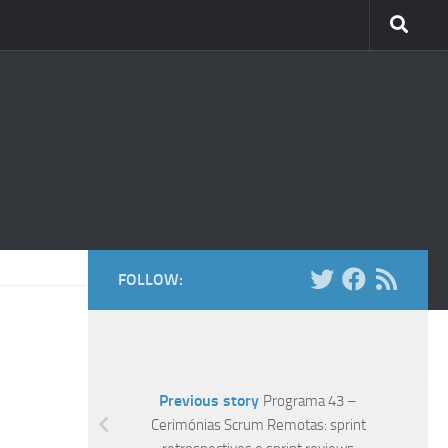
FOLLOW:
Previous story
Programa 43 –
Cerimónias Scrum Remotas: sprint