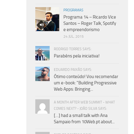
PROGRAMAS
Programa 14 – Ricardo Vice
Santos – Roger Talk, Spotify
e empreendorismo
24 JUL, 2015
RODRIGO TORRES SAYS:
Parabéns pela iniciativa!
EDUARDO PAIXÃO SAYS:
Ótimo conteúdo! Vou recomendar
um e-book: "Building Progressive
Web Apps: Bringing...
A MONTH AFTER WEB SUMMIT - WHAT
COMES NEXT? - JOÃO SILVA SAYS:
[…] had a small talk with Ana
Sampaio from 10Web.pt about...