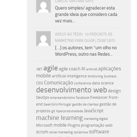
CARLOS SANTANA SAYS:
Quero simples/ agradecer esta
grande ideia que considero cada
vez mais...
ADEUS AO TÉDIO: 10 PODCASTS DE
MARKETING PARA OUVIR | DIGAÍ SAYS:
[…] os autores, tem “um olho no
WordPress, outro nas Redes...
agile
aplicações
agile coach
AI
.NET
android
mobile
artificial intelligence
bindtuning
business
Comunicação
CEO
data science
conferência
desenvolvimento web
design
DevOps
freelancer
front-
empreendorismo
facebook
end
gestão de
Geek Girls Portugal
gestão de clientes
JavaScript
projetos
git
hiperprodutividade
machine learning
marketing digital
mobile
Microsoft
Plugins
programação web
software
scrum
social marketing
socialnow