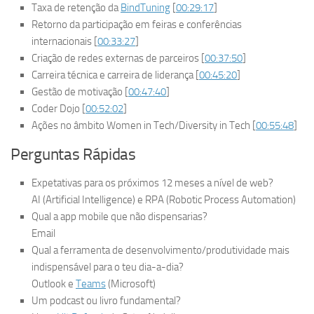
Taxa de retenção da
BindTuning
[
00:29:17
]
Retorno da participação em feiras e conferências
internacionais [
00:33:27
]
Criação de redes externas de parceiros [
00:37:50
]
Carreira técnica e carreira de liderança [
00:45:20
]
Gestão de motivação [
00:47:40
]
Coder Dojo [
00:52:02
]
Ações no âmbito Women in Tech/Diversity in Tech [
00:55:48
]
Perguntas Rápidas
Expetativas para os próximos 12 meses a nível de web?
AI (Artificial Intelligence) e RPA (Robotic Process Automation)
Qual a app mobile que não dispensarias?
Email
Qual a ferramenta de desenvolvimento/produtividade mais
indispensável para o teu dia-a-dia?
Outlook e
Teams
(Microsoft)
Um podcast ou livro fundamental?