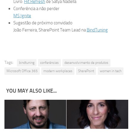
Livro:
Hit Refresh
de Satya Nadella
Conferência a não perder
MS Ignite
Sugestão de próximo convidado
João Ferreira, SharePoint Team Lead na
BindTuning
Tags:
bindtuning
conferências
desenvolvimento de produtos
Microsoft Office 365
modern workplaces
SharePoint
women in tech
YOU MAY ALSO LIKE...