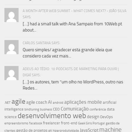
A MONTH AFTER WEB SUMMIT - WHAT COMES NEXT? - JOÃO SILVA
SAYS:
[…] had a small talk with Ana Sampaio from 10Web.pt
about...
CARLOS SANTANA SAYS:
Quero simples/ agradecer esta grande ideia que
considero cada vez mais...
ADEUS AO TÉDIO: 10 PODCASTS DE MARKETING PARA OUVIR |
DIGAÍ SAYS:
[…] os autores, tem “um olho no WordPress, outro nas
Redes...
agile
aplicações mobile
agile coach
AI
artificial
.NET
android
Comunicação
intelligence
CEO
data
bindtuning
business
conferência
desenvolvimento web
design
science
DevOps
freelancer
front-end
empreendorismo
facebook
Geek Girls Portugal
gestão de
machine
JavaScript
gestão de projetos
clientes
git
hiperprodutividade